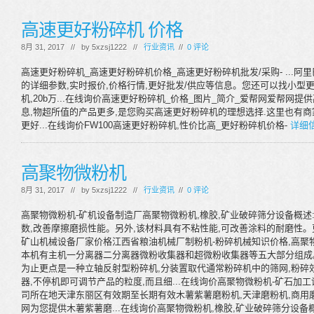
高速更好粉碎机 价格
8月 31, 2017 // by
5xzsj1222
//
行业资讯
//
0 评论
高速更好粉碎机_高速更好粉碎机价格_高速更好粉碎机批发/采购- ...阿里
的详细参数,实时报价,价格行情,更好批发/供应等信息。您还可以找小型更
机,20b万...在线询价高速更好粉碎机_价格_图片_简介_爱帮网爱帮网
息,物超所值的产品更多,是您购买高速更好粉碎机的理想选择.这里也有
更好...在线询价FW100高速更好粉碎机,性价比高_更好粉碎机价格-
详细信息
高聚物微粉机
8月 31, 2017 // by
5xzsj1222
//
行业资讯
//
0 评论
高聚物微粉机-矿机设备制造厂高聚物微粉机,橡胶,矿业破碎筛分设备概述
数,改善摩擦磨损性能。另外,该材料具有不粘性能,可改善涂料的耐磨性。更
矿山机械设备厂家价格江西省粮油机械厂制粉机-粉碎机械知识价格,高聚
本机有主机一分离器二分离器微粉收集器和超微粉收集器等五大部分组成。
为止更点是一种立轴反射型粉碎机,分装置取代通常粉碎机中的筛网,粉碎
器,不停机即可调节产品的粒度,而且细...在线询价高聚物微粉机-矿石
司所在地天津东丽区有效期至长期有效木薯紫薯磨粉机,天津磨粉机,商用
网为您提供木薯紫薯磨...在线询价高聚物微粉机,橡胶,矿业破碎筛分设备