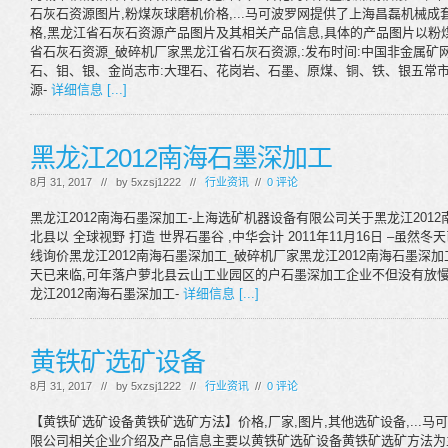
石灰石资源图片,粉煤灰球磨机价格,...马可波罗网提供了上海昌磊机械
格,黑龙江省石灰石资源产品图片及其相关产品信息,具体的产品图片以粉煤
省石灰石资源_破碎机厂家黑龙江省石灰石资源,:发布时间:中国非金属矿
石、钼、银、金尚志市:大理石、花岗岩、石墨、原煤、铜、铁、银五常市:
源-
详细信息 [...]
黑龙江2012南海石墨深加工
8月 31, 2017 // by
5xzsj1222
//
行业资讯
//
0 评论
黑龙江2012南海石墨深加工-上海选矿机器设备有限公司关于黑龙江201
北县以 全球视野 打造 世界石墨谷 ,中华会计 2011年11月16日 –虽然冬
线询价黑龙江2012南海石墨深加工_破碎机厂家黑龙江2012南海石墨深
天已来临,可年落户萝北县云山工业园区的户石墨深加工企业不但没有放慢建
龙江2012南海石墨深加工-
详细信息 [...]
黄铁矿选矿设备
8月 31, 2017 // by
5xzsj1222
//
行业资讯
//
0 评论
【黄铁矿选矿设备黄铁矿选矿方法】价格,厂家,图片,其他选矿设备,...马可波
限公司相关企业介绍及产品信息主要以黄铁矿选矿设备黄铁矿选矿方法为