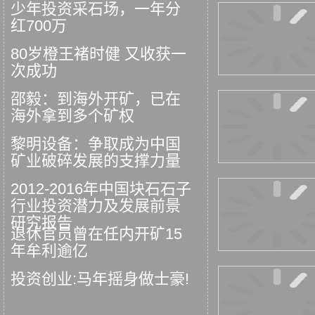
少年投资采石场，一年分
红700万
80岁橙王褚时健 又收获一
次成功
邵毅：到海外开矿，已在
海外拿到多个矿权
黎明设备：争取成为中国
矿业破碎发展的支撑力量
2012-2016年中国块石石子
行业投资潜力及发展前景
研究报告
退休官员曾在任内开矿15
年牟利逾亿
投资创业:马年摇身做士豪!