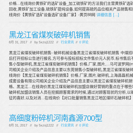
价格...在线询价黄铁矿的选矿设备_加工硫铁矿的方法我们主营黄铁矿选
回收,黄铁矿加工设备,硫铁矿提纯设备,如何提高硫的品位相关产品销售和服
线询价【黄铁矿选矿设备选矿设备厂家】-黄页88网
详细信息 [...]
黑龙江省煤炭破碎机销售
8月 31, 2017 // by
5xzsj1222
//
行业资讯
//
0 评论
黑龙江省煤炭破碎机销售- 破碎机械设备黑龙江省煤炭破碎机销售 中煤
后打开招标公告进行报名,方可参与投标招标文件售价元人民币,标书售后不
售小型破碎机,黑龙江省煤炭破碎机销售】价格,厂家,图片,...马可波罗网(m
司相关企业介绍及产品信息主要以东莞销售小型破碎机,黑龙江省煤炭破碎机
线询价【黑龙江省煤炭破碎机销售】价格,厂家,图片,破碎机,上海昌磊机械...
成套设备有限公司相关企业介绍及产品信息主要以黑龙江省煤炭破碎机销
格、黑龙江...在线询价黑龙江煤炭破碎机加盟店做好营销的重点在于哪些地方
破碎机加盟店销售人员在挖掘顾客需求的时候,通过对顾客现状的分析,以
征的喜好,以及对消...在线询价【对口批量销售黑龙江地区煤矸石破碎机】
高细度粉碎机河南鑫源700型
8月 31, 2017 // by
5xzsj1222
//
行业资讯
//
0 评论