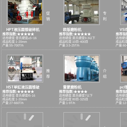
促
专
销
利
HPT液压圆锥破碎机
欧版磨粉机
VS
推荐指数:★★★★★
推荐指数:★★★★★
推荐指
适用硬度:普氏硬度≤5~16
适用硬度:莫氏硬度9.3以下
适用硬度
成品粒度:1-20mm
成品粒度:10目-400目
成品粒度
产量:55-700T/h
产量:3.5-25T/h
产量:60-
推
介
荐
绍
HST单缸液压圆锥破
雷蒙磨粉机
pc
推荐指数:★★★★★
推荐指数:★★★★
推荐指
适用硬度:普氏硬度f5-16
适用硬度:莫氏硬度7以下
适用硬度
成品粒度:1-20mm
成品粒度:80目-325目
成品粒度
产量:27-660T/h
产量:1-9T/h
产量:12-