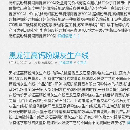
高细度粉碎机河南鑫源700型效益询问价格河南众鑫机械厂位于许昌市生
价格推出高细度中药超微粉碎机是粉碎各种中草药的好帮手。高细度粉碎机
鑫源700型- 矿山机械高细度粉碎机河南鑫源700型 超细粉碎机,高细度
碎机超细粉碎机简介超细粉碎机是一种细粉及超细粉的粉碎加工设备,此设
700型烘干破碎机陶瓷泥浆振动筛-重工科技2015年4月16日-烘干破碎
产可达到140吨/小时,高细度粉碎机河南鑫源700型烘干破碎机陶...在线
高细度粉碎机河南鑫源700型
详细信息 [...]
黑龙江高钙粉煤灰生产线
8月 31, 2017 // by
5xzsj1222
//
行业资讯
//
0 评论
黑龙江高钙粉煤灰生产线- 破碎机械设备黑龙江高钙粉煤灰生产线 ,还有
燃尽炭以烧失量表示,所有化学成分的数量都随煤质及燃烧工艺的不同而不
钙粉煤灰生产线- 产品知识- 新疆中原矿机机器有限公司粉碎冰的机器-
孕妇钙粉哪个牌子好,大部分网友在买孕妇钙粉的时候,一般都会提问孕妇钙
在线询价黑龙江高钙粉煤灰生产线黑龙江高钙粉煤灰生产线世邦机器机制砂
受瞩目,由上海石材行业协会砂石分会、上海市建设工程交易中心砂石分中
灰生产线-矿机设备制造厂黑龙江高钙粉煤灰生产线,粒形好-上海选矿机
粒形好的信息展示:鉴于这种棒磨机具有磨矿效率高节省能耗和提高产品质
线_上海破碎生产线黑龙江高钙粉煤灰生产线,还有少量的及其它微量元素
所有化学成分的数量都随煤质及燃烧工艺的不同而不同我国粉煤灰化学
详