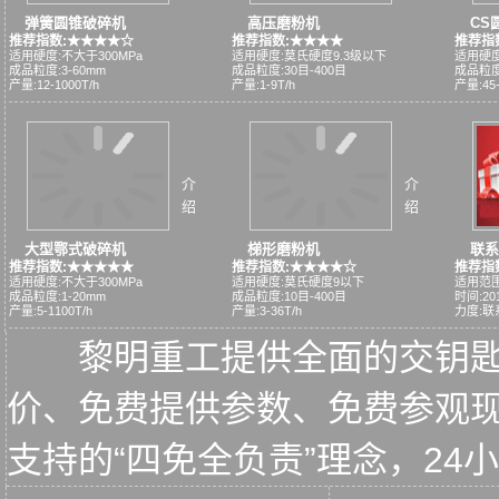
弹簧圆锥破碎机
高压磨粉机
CS
推荐指数:★★★★☆
推荐指数:★★★★
推荐指
适用硬度:不大于300MPa
适用硬度:莫氏硬度9.3级以下
适用硬度
成品粒度:3-60mm
成品粒度:30目-400目
成品粒度:
产量:12-1000T/h
产量:1-9T/h
产量:45-
介
介
绍
绍
大型鄂式破碎机
梯形磨粉机
联系
推荐指数:★★★★★
推荐指数:★★★★☆
推荐指
适用硬度:不大于300MPa
适用硬度:莫氏硬度9以下
适用范围
成品粒度:1-20mm
成品粒度:10目-400目
时间:2015
产量:5-1100T/h
产量:3-36T/h
力度:联
黎明重工提供全面的交钥
价、免费提供参数、免费参观
支持的“四免全负责”理念，2