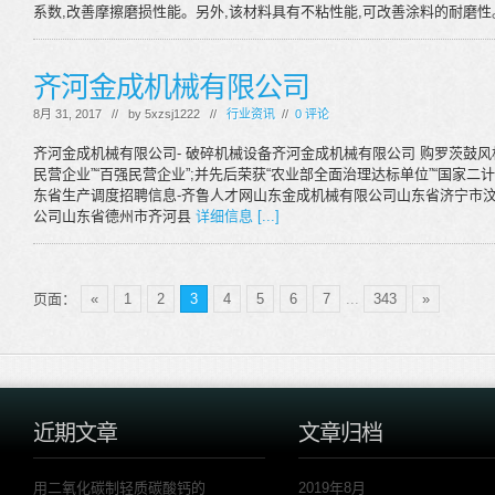
系数,改善摩擦磨损性能。另外,该材料具有不粘性能,可改善涂料的耐磨
齐河金成机械有限公司
8月 31, 2017 // by
5xzsj1222
//
行业资讯
//
0 评论
齐河金成机械有限公司- 破碎机械设备齐河金成机械有限公司 购罗茨鼓风机
民营企业”“百强民营企业”;并先后荣获“农业部全面治理达标单位”“国家二
东省生产调度招聘信息-齐鲁人才网山东金成机械有限公司山东省济宁市汶上
公司山东省德州市齐河县
详细信息 [...]
页面：
«
1
2
3
4
5
6
7
...
343
»
近期文章
文章归档
用二氧化碳制轻质碳酸钙的
2019年8月