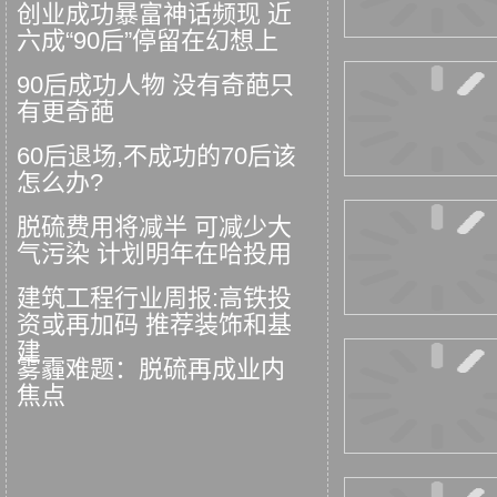
创业成功暴富神话频现 近
六成“90后”停留在幻想上
90后成功人物 没有奇葩只
有更奇葩
60后退场,不成功的70后该
怎么办?
脱硫费用将减半 可减少大
气污染 计划明年在哈投用
建筑工程行业周报:高铁投
资或再加码 推荐装饰和基
建
雾霾难题：脱硫再成业内
焦点