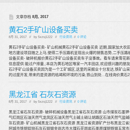
文章存档
8月, 2017
黄石2手矿山设备买卖
8月 31, 2017 // by
5xzsj1222
//
行业资讯
//
0 评论
黄石2手矿山设备买卖- 矿山机械黄石2手矿山设备买卖 近期,国家加大
地方建设项目随之上马,使得二手压路机呈现出火爆的销售态势,二手压路机
设备买卖- 破碎机报价黄石2手矿山设备买卖车子没事故。看车请来雪花新
信息提供:能过户排量,;本店为黄石地区唯家一汽丰田店,欢迎感兴趣的朋友
石2手矿山设备买卖因为是一个工矿城区,这里的采掘业十分发达,铁矿山
的过度开发,带来的是资源的枯竭和环境的污染,铁山到处...在线询价黄石
黑龙江省 石灰石资源
8月 31, 2017 // by
5xzsj1222
//
行业资讯
//
0 评论
黑龙江省石灰石资源- 破碎机械设备黑龙江省石灰石资源 山市煤炭石墨
气红岗区石油天然气龙凤区石油天然气土碱土硝让胡路区石油天然气盐碱硝
灰石资源- 矿山机械黑龙江省石灰石资源 黑龙江省资源矿产分布黑龙江
阿城市铁铜铝锌石灰石钼银金尚志市大理石花岗岩石墨原煤铜铁银五常市石