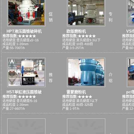
促
专
销
利
HPT液压圆锥破碎机
欧版磨粉机
VS
推荐指数:★★★★★
推荐指数:★★★★★
推荐指
适用硬度:普氏硬度≤5~16
适用硬度:莫氏硬度9.3以下
适用硬度
成品粒度:1-20mm
成品粒度:10目-400目
成品粒度
产量:55-700T/h
产量:3.5-25T/h
产量:60-
推
介
荐
绍
HST单缸液压圆锥破
雷蒙磨粉机
pc
推荐指数:★★★★★
推荐指数:★★★★
推荐指
适用硬度:普氏硬度f5-16
适用硬度:莫氏硬度7以下
适用硬度
成品粒度:1-20mm
成品粒度:80目-325目
成品粒度
产量:27-660T/h
产量:1-9T/h
产量:12-