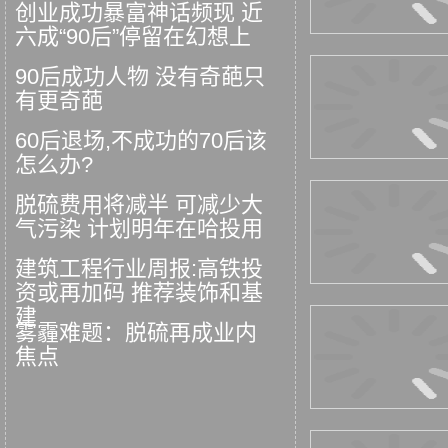
创业成功暴富神话频现 近
六成“90后”停留在幻想上
90后成功人物 没有奇葩只
有更奇葩
60后退场,不成功的70后该
怎么办?
脱硫费用将减半 可减少大
气污染 计划明年在哈投用
建筑工程行业周报:高铁投
资或再加码 推荐装饰和基
建
雾霾难题：脱硫再成业内
焦点