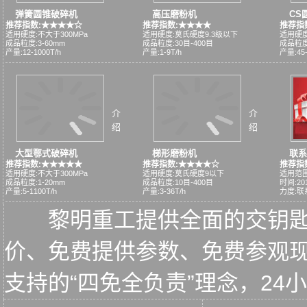
弹簧圆锥破碎机
高压磨粉机
CS
推荐指数:★★★★☆
推荐指数:★★★★
推荐指
适用硬度:不大于300MPa
适用硬度:莫氏硬度9.3级以下
适用硬度
成品粒度:3-60mm
成品粒度:30目-400目
成品粒度:
产量:12-1000T/h
产量:1-9T/h
产量:45-
介
介
绍
绍
大型鄂式破碎机
梯形磨粉机
联系
推荐指数:★★★★★
推荐指数:★★★★☆
推荐指
适用硬度:不大于300MPa
适用硬度:莫氏硬度9以下
适用范围
成品粒度:1-20mm
成品粒度:10目-400目
时间:2015
产量:5-1100T/h
产量:3-36T/h
力度:联
黎明重工提供全面的交钥
价、免费提供参数、免费参观
支持的“四免全负责”理念，2