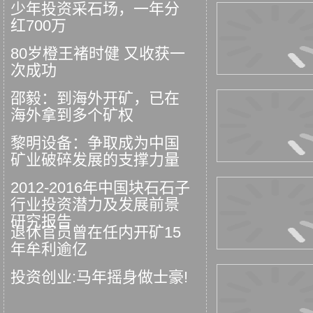
少年投资采石场，一年分
红700万
80岁橙王褚时健 又收获一
次成功
邵毅：到海外开矿，已在
海外拿到多个矿权
黎明设备：争取成为中国
矿业破碎发展的支撑力量
2012-2016年中国块石石子
行业投资潜力及发展前景
研究报告
退休官员曾在任内开矿15
年牟利逾亿
投资创业:马年摇身做士豪!