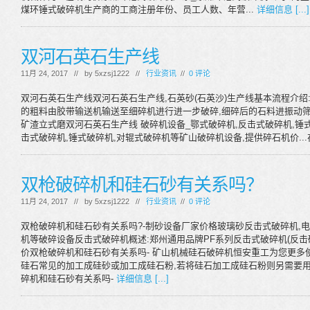
煤环锤式破碎机生产商的工商注册年份、员工人数、年营...
详细信息 [...]
双河石英石生产线
11月 24, 2017 // by
5xzsj1222
//
行业资讯
//
0 评论
双河石英石生产线双河石英石生产线,石英砂(石英沙)生产线基本流程介绍:
的粗料由胶带输送机输送至细碎机进行进一步破碎,细碎后的石料进振动筛筛
矿渣立式磨双河石英石生产线 破碎机设备_鄂式破碎机,反击式破碎机,锤式
击式破碎机,锤式破碎机,对辊式破碎机等矿山破碎机设备,提供碎石机价..
双枪破碎机和硅石砂有关系吗？
11月 24, 2017 // by
5xzsj1222
//
行业资讯
//
0 评论
双枪破碎机和硅石砂有关系吗?-制砂设备厂家价格玻璃砂反击式破碎机,电
机等破碎设备反击式破碎机概述:郑州通用品牌PF系列反击式破碎机(反击破
价双枪破碎机和硅石砂有关系吗- 矿山机械硅石破碎机恒安重工为您更多
硅石常见的加工成硅砂或加工成硅石粉,若将硅石加工成硅石粉则另需要用雷
碎机和硅石砂有关系吗-
详细信息 [...]