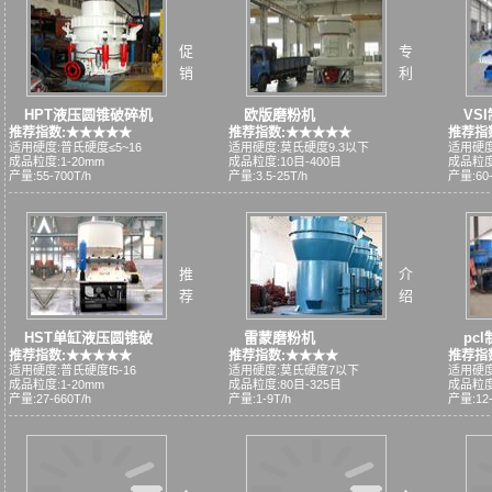
促
专
销
利
HPT液压圆锥破碎机
欧版磨粉机
VS
推荐指数:★★★★★
推荐指数:★★★★★
推荐指
适用硬度:普氏硬度≤5~16
适用硬度:莫氏硬度9.3以下
适用硬度
成品粒度:1-20mm
成品粒度:10目-400目
成品粒度
产量:55-700T/h
产量:3.5-25T/h
产量:60-
推
介
荐
绍
HST单缸液压圆锥破
雷蒙磨粉机
pc
推荐指数:★★★★★
推荐指数:★★★★
推荐指
适用硬度:普氏硬度f5-16
适用硬度:莫氏硬度7以下
适用硬度
成品粒度:1-20mm
成品粒度:80目-325目
成品粒度
产量:27-660T/h
产量:1-9T/h
产量:12-