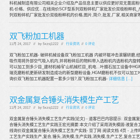
科机械制造有限公司相关企业介绍及产品信息主要以供应更好双无蓖底粉粹
机-价格、供应优...在线询价SCF型系列双粉碎机厂家批发价双极粉粹机_产
列双粉碎机厂家批发价双极粉粹机的价格,图片,简介,批发,厂家,相关商家
双飞粉加工机器
11月 24, 2017 // by
5xzsj1222
//
行业资讯
//
0 评论
双飞粉加工机器- 破碎机械设备双飞粉加工机器 内被环辊冲击滚辗研磨,
吸作用将外部空气吸入机内,并将粉碎后的物料带入选粉机内选粉机内旋转
可以加工到多少目_建材机械/矿山机械栏目_机电...叶腊石加工设备中
瑞克磨粉机更新研发制造成功的新型磨粉设备,HGM磨粉机不仅可以加工叶腊
询价双飞粉加工机器配置一套多少钱?,双飞粉加工机器-
详细信息 [...]
双金属复合锤头消失模生产工艺
11月 24, 2017 // by
5xzsj1222
//
行业资讯
//
0 评论
双金属复合锤头消失模工艺生产实践(论文) - 道客巴巴内容提示: 双金属
合锤头消失模工艺生产实践王宏光摘要:本文介绍了采用消失模固-液复合工
线询价双金属复合锤头消失模工艺生产实践- 豆丁网 阅读文档 4页 - 上传时
工艺生产实践生产,复合,锤头,消失模,生产实践,消失模,生产工艺,复合工