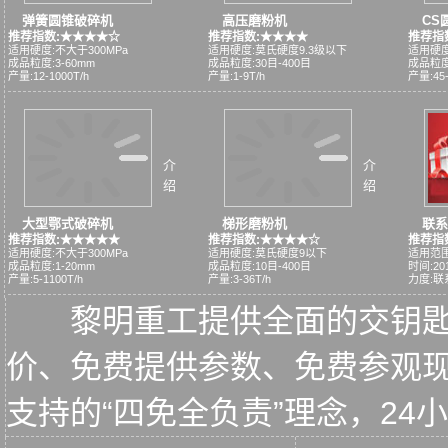
弹簧圆锥破碎机
高压磨粉机
CS
推荐指数:★★★★☆
推荐指数:★★★★
推荐指
适用硬度:不大于300MPa
适用硬度:莫氏硬度9.3级以下
适用硬度
成品粒度:3-60mm
成品粒度:30目-400目
成品粒度:
产量:12-1000T/h
产量:1-9T/h
产量:45-
介
介
绍
绍
大型鄂式破碎机
梯形磨粉机
联系
推荐指数:★★★★★
推荐指数:★★★★☆
推荐指
适用硬度:不大于300MPa
适用硬度:莫氏硬度9以下
适用范围
成品粒度:1-20mm
成品粒度:10目-400目
时间:2015
产量:5-1100T/h
产量:3-36T/h
力度:联
黎明重工提供全面的交钥
价、免费提供参数、免费参观
支持的“四免全负责”理念，2