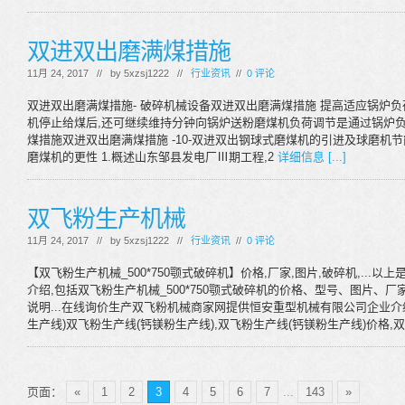
双进双出磨满煤措施
11月 24, 2017 // by
5xzsj1222
//
行业资讯
//
0 评论
双进双出磨满煤措施- 破碎机械设备双进双出磨满煤措施 提高适应锅炉负
机停止给煤后,还可继续维持分钟向锅炉送粉磨煤机负荷调节是通过锅炉负
煤措施双进双出磨满煤措施 -10-双进双出钢球式磨煤机的引进及球磨机节
磨煤机的更性 1.概述山东邹县发电厂Ⅲ期工程,2
详细信息 [...]
双飞粉生产机械
11月 24, 2017 // by
5xzsj1222
//
行业资讯
//
0 评论
【双飞粉生产机械_500*750颚式破碎机】价格,厂家,图片,破碎机,...以
介绍,包括双飞粉生产机械_500*750颚式破碎机的价格、型号、图片、厂家等信息
说明...在线询价生产双飞粉机械商家网提供恒安重型机械有限公司企业介
生产线)双飞粉生产线(钙镁粉生产线),双飞粉生产线(钙镁粉生产线)价格,
页面：
«
1
2
3
4
5
6
7
...
143
»