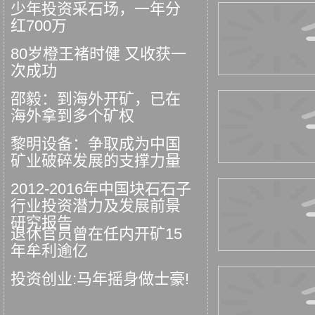
少年投资采石场，一年分
红700万
80岁橙王褚时健 又收获一
次成功
邵毅：到海外开矿，已在
海外拿到多个矿权
黎明设备：争取成为中国
矿业破碎发展的支撑力量
2012-2016年中国块石石子
行业投资潜力及发展前景
研究报告
退休官员曾在任内开矿15
年牟利逾亿
投资创业:马年摇身做士豪!