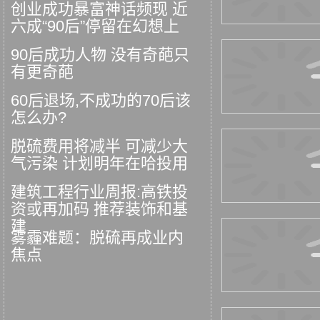
创业成功暴富神话频现 近
六成“90后”停留在幻想上
90后成功人物 没有奇葩只
有更奇葩
60后退场,不成功的70后该
怎么办?
脱硫费用将减半 可减少大
气污染 计划明年在哈投用
建筑工程行业周报:高铁投
资或再加码 推荐装饰和基
建
雾霾难题：脱硫再成业内
焦点