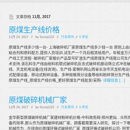
文章存档
11月, 2017
原煤生产线价格
11月 24, 2017 // by
5xzsj1222
//
行业资讯
//
0 评论
原煤生产线多少钱一台- 上海破碎机厂家原煤生产线多少钱一台 原则上
粘合剂和原料配方,提供人员培训,试生产一个月后租赁给用户。年租金万元
产线工艺流程- 破碎机厂家报价产品型号矿渣生产线原煤生产线我公司生
术支持,该石料生产线由给料机颚式破碎机反击式破碎机振动筛立式冲击破
线、天龙机电设备(在线咨询)、生产线-爱喇叭网山西省长治市天龙机电
式配煤设备、移动式粉碎设备、多种规格筛分设备等给料粉碎筛分生产线。
原煤生产线_原煤生产线价格_更好原煤生产线批发/采购-
详细信息 [...]
原煤破碎机械厂家
11月 24, 2017 // by
5xzsj1222
//
行业资讯
//
0 评论
金华新型原煤破碎机械厂家建材粉碎机价格-中科商务网-郑州更灿...众
备的效率,那么作为原煤破碎机械厂家、顾客都需要深入研究、探讨一下
机械作为...在线询价原煤环锤式破碎机厂家_原煤环锤式破碎机公司- 阿