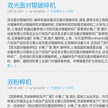
双光面对辊破碎机
11月 24, 2017 // by
5xzsj1222
//
行业资讯
//
0 评论
双光面对辊破碎机- 破碎机械设备双光面对辊破碎机 煤炭,建筑垃圾工
对辊破碎机对辊破碎机对辊破碎机 式破碎机和四齿辊式破碎机二大系列,双
机-上海选矿机器设备有限公司双光面对辊破碎机厂家直销价格,厂家,图片
设备有限公司相关企业介绍及产品信息主要以双光面对辊破碎机厂家直销为
机,石英破碎设备】价格,厂家,图片,破碎机,上海...马可波罗网(makep
介绍及产品信息主要以双光面对辊破碎机,石英破碎设备为主,还包括了双光
【双光面对辊破碎机】价格,厂家,图片,破碎机,上海昌磊机械成套设备...马可
设备有限公司相关企业介绍及产品信息主要以双光面对辊破碎机为主,还
碎机厂...在线询价双光面对辊破碎机_上海破碎生产线双光面对辊破碎
料、磨料、建筑材料等工业部门中细碎各种高、中等硬度的矿石和岩石之
息 [...]
双粉粹机
11月 24, 2017 // by
5xzsj1222
//
行业资讯
//
0 评论
【双粉粹机,页岩粉粹机生产厂家】价格,厂家,图片,其他工业化学品...马可波
有限公司相关企业介绍及产品信息主要以双粉粹机,页岩粉粹机生产厂家为
价...在线询价【供应更好双无蓖底粉粹机-】价格,厂家,图片,环卫垃圾桶/垃圾箱