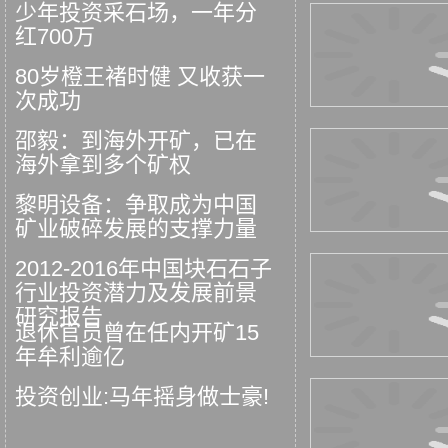
少年投资采石场，一年分
红700万
80岁橙王褚时健 又收获一
次成功
邵毅：到海外开矿，已在
海外拿到多个矿权
黎明设备：争取成为中国
矿业破碎发展的支撑力量
2012-2016年中国块石石子
行业投资潜力及发展前景
研究报告
退休官员曾在任内开矿15
年牟利逾亿
投资创业:马年摇身做士豪!