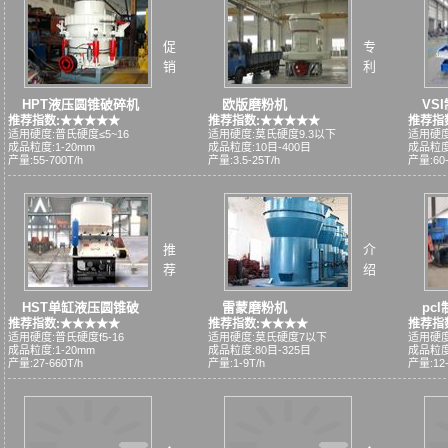
促
专
销
利
HPT液压圆锥破碎机
欧版磨粉机
VS
推荐指数:★★★★★
推荐指数:★★★★★
推荐指
适用硬度:普氏硬度≤5~16
适用硬度:莫氏硬度9.3以下
适用硬度
成品粒度:1-20mm
成品粒度:10目-400目
成品粒度
产量:55-700T/h
产量:3.5-25T/h
产量:60-
推
介
荐
绍
HST单缸液压圆锥破
雷蒙磨粉机
pc
推荐指数:★★★★★
推荐指数:★★★★
推荐指
适用硬度:普氏硬度f5-16
适用硬度:莫氏硬度7以下
适用硬度
成品粒度:1-20mm
成品粒度:80目-325目
成品粒度
产量:27-660T/h
产量:1-9T/h
产量:12-