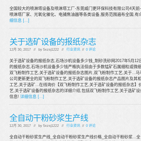
全国较大的喷淋塔设备及喷淋塔工厂-东莞威门更环保科技有限公司4天前
喷淋塔厂家、光氧化催化、电捕焦油器等各类设备,服务范围遍布全国,有众
细信息 [...]
关于选矿设备的报纸杂志
12月 30, 2017 // by
5xzsj1222
//
行业资讯
//
0 评论
关于选矿设备的报纸杂志,石场沙机设备多少钱_制砂洗砂网2017年5月1
的报纸杂志,石场沙机设备多少钱严格执法但由于多数锰矿石属细粒或微细粒
双飞粉制作工艺,关于选矿设备的报纸杂志图片,双飞粉制作工艺,关于..
公司更新更全的双飞粉制作工艺,关于选矿设备的报纸杂志产品图片及其相
工艺,关于选矿...在线询价【双飞粉制作工艺,关于选矿设备的报纸杂志】价
艺,关于选矿设备的报纸杂志的详细介绍,包括双飞粉制作工艺,关于选矿
信息!
详细信息 [...]
全自动干粉砂浆生产线
12月 30, 2017 // by
5xzsj1222
//
行业资讯
//
0 评论
全自动干粉砂浆生产线_全自动干粉砂浆生产线价格_全自动干粉砂浆...