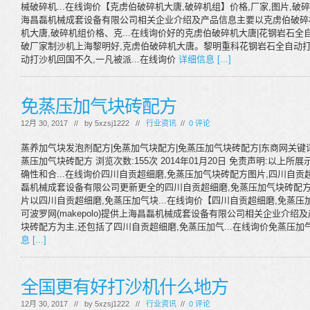
械破碎机...在线询价【克虏伯破碎机大唐,破碎机组】价格,厂家,图片,破碎机,上
海昌磊机械成套设备有限公司相关企业介绍及产品信息主要以克虏伯破碎机
机大唐,破碎机组价格、克...在线询价好的克虏伯破碎机大唐|花钢岩石全自动
破厂家制沙机上海黎明好,克虏伯破碎机大唐。黎明重科花钢岩石全自动打
动打沙机回国不久,一凡被派...在线询价
详细信息 [...]
免蒸压加气块砖配方
12月 30, 2017 // by
5xzsj1222
//
行业资讯
//
0 评论
蒸养加气块发泡剂配方|免蒸加气块配方|免蒸压加气块砖配方|东商网关键
蒸压加气块砖配方 浏览次数:155次 2014年01月20日 免责声明:以上
确性和合...在线询价四川自贡超细磨,免蒸压加气块砖配方图片,四川自贡超
磊机械成套设备有限公司更新更全的四川自贡超细磨,免蒸压加气块砖配方
片以四川自贡超细磨,免蒸压加气块...在线询价【四川自贡超细磨,免蒸压加气
可波罗网(makepolo)提供上海昌磊机械成套设备有限公司相关企业介
块砖配方为主,还包括了四川自贡超细磨,免蒸压加气...在线询价免蒸压
息 [...]
全国更有好打沙机什么地方
12月 30, 2017 // by
5xzsj1222
//
行业资讯
//
0 评论