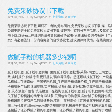
免费采砂协议书下载
12月 30, 2017 // by
5xzsj1222
//
行业资讯
//
0 评论
免费采砂协议书下载,煤矸石中碳的分布图片,免费采砂协议书下载,煤..
公司更新更全的免费采砂协议书下载,煤矸石中碳的分布产品图片及其相关
书下载,煤矸石...在线询价请教合伙采砂协议书-免费法律咨询-华律网 1个回答
案：有必要签订一份内容完备的合伙协议书,建议请律师代书。在线询价承
做腻子粉的机器多少钱啊
12月 30, 2017 // by
5xzsj1222
//
行业资讯
//
0 评论
腻子粉机器_腻子粉机器价格_更好腻子粉机器批发/采购- 阿里巴巴阿里巴
数,实时报价,价格行情,更好批发/供应等信息。您还可以找腻子粉生产设备
品机械...在线询价生产腻子粉机器_生产腻子粉机器价格_生产腻子粉机器批发
子粉机器产品的详细参数,实时报价,价格行情,更好批发/供应等信息。您
备,洗衣液生产设备,洗洁精生...在线询价腻子粉机器,腻子粉机器价格,批
关于腻子粉机器的结果有1361条,页面包含的信息数据有:腻子粉机器价
粉机器图片还有产品的详细参数,实时...在线询价【江苏做腻子粉的机器】
械...马可波罗网(makepolo)提供郑州同鼎机械设备有限公司相关企业
还包括了江苏做腻子粉的机器价格、江苏做腻子粉的机器...在线询价喷腻