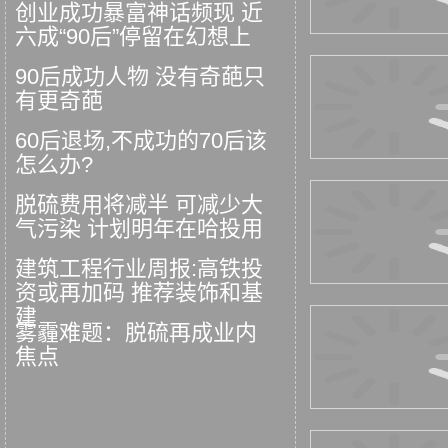
创业成功暴富神话频现 近
六成“90后”停留在幻想上
90后成功人物 没有奇葩只
有更奇葩
60后退场,不成功的70后该
怎么办?
脱硫费用将减半 可减少大
气污染 计划明年在哈投用
建筑工程行业周报:高铁投
资或再加码 推荐装饰和基
建
雾霾难题：脱硫再成业内
焦点