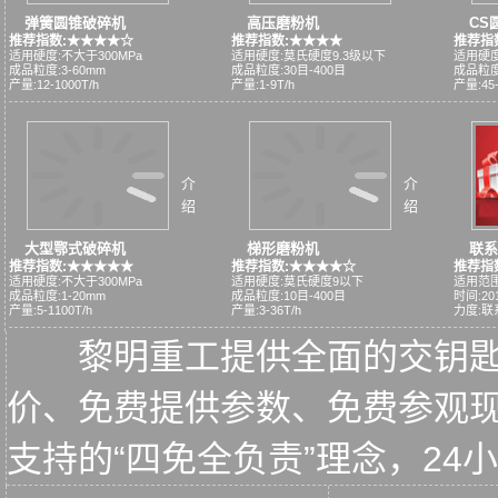
弹簧圆锥破碎机
高压磨粉机
CS
推荐指数:★★★★☆
推荐指数:★★★★
推荐指
适用硬度:不大于300MPa
适用硬度:莫氏硬度9.3级以下
适用硬度
成品粒度:3-60mm
成品粒度:30目-400目
成品粒度:
产量:12-1000T/h
产量:1-9T/h
产量:45-
介
介
绍
绍
大型鄂式破碎机
梯形磨粉机
联系
推荐指数:★★★★★
推荐指数:★★★★☆
推荐指
适用硬度:不大于300MPa
适用硬度:莫氏硬度9以下
适用范围
成品粒度:1-20mm
成品粒度:10目-400目
时间:2015
产量:5-1100T/h
产量:3-36T/h
力度:联
黎明重工提供全面的交钥
价、免费提供参数、免费参观
支持的“四免全负责”理念，2