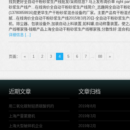
找到更好全自动干粉砂浆生产线批发/采购信息? 马上发布询价单 right part
砂浆生产线产...在线询价全自动干粉砂浆生产线简介_志趣网全自动干粉
(13780859916)是更早生产干粉砂浆混合设备的厂家。主要产品有干
腻...在线询价全自动干粉砂浆生产线2015年3月20日-全自动干粉砂
机、除尘器、包装设备外,加装自动上料装置,如料罐,自动称重装置。使之
产线哪家强-钱眼产品上海全自动干粉砂浆生产线哪家强,分散性好:混合
详细信息 [...]
页面：
«
1
2
3
4
5
6
7
...
88
»
近期文章
文章归档
用二氧化碳制轻质碳酸钙的
2019年8月
上海产雷蒙磨机
2019年3月
上海大型破碎机企业
2019年2月