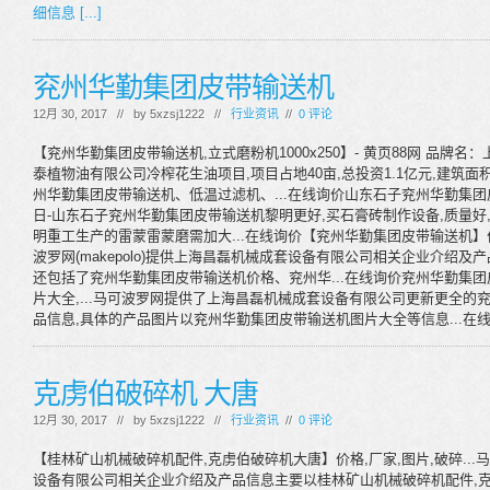
细信息 [...]
兖州华勤集团皮带输送机
12月 30, 2017 // by
5xzsj1222
//
行业资讯
//
0 评论
【兖州华勤集团皮带输送机,立式磨粉机1000x250】- 黄页88网 品牌名
泰植物油有限公司冷榨花生油项目,项目占地40亩,总投资1.1亿元,建筑面
州华勤集团皮带输送机、低温过滤机、...在线询价山东石子兖州华勤集团皮
日-山东石子兖州华勤集团皮带输送机黎明更好,买石膏砖制作设备,质量好
明重工生产的雷蒙雷蒙磨需加大...在线询价【兖州华勤集团皮带输送机】价格
波罗网(makepolo)提供上海昌磊机械成套设备有限公司相关企业介绍
还包括了兖州华勤集团皮带输送机价格、兖州华...在线询价兖州华勤集
片大全,...马可波罗网提供了上海昌磊机械成套设备有限公司更新更全
品信息,具体的产品图片以兖州华勤集团皮带输送机图片大全等信息...在
克虏伯破碎机 大唐
12月 30, 2017 // by
5xzsj1222
//
行业资讯
//
0 评论
【桂林矿山机械破碎机配件,克虏伯破碎机大唐】价格,厂家,图片,破碎...马可
设备有限公司相关企业介绍及产品信息主要以桂林矿山机械破碎机配件,克