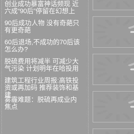
创业成功暴富神话频现 近
六成“90后”停留在幻想上
90后成功人物 没有奇葩只
有更奇葩
60后退场,不成功的70后该
怎么办?
脱硫费用将减半 可减少大
气污染 计划明年在哈投用
建筑工程行业周报:高铁投
资或再加码 推荐装饰和基
建
雾霾难题：脱硫再成业内
焦点