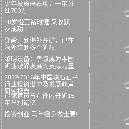
少年投资采石场，一年分
红700万
80岁橙王褚时健 又收获一
次成功
邵毅：到海外开矿，已在
海外拿到多个矿权
黎明设备：争取成为中国
矿业破碎发展的支撑力量
2012-2016年中国块石石子
行业投资潜力及发展前景
研究报告
退休官员曾在任内开矿15
年牟利逾亿
投资创业:马年摇身做士豪!