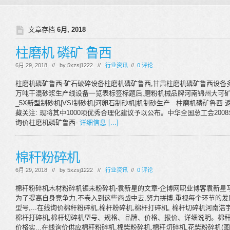
文章存档
6月, 2018
柱磨机 磷矿 鲁西
6月 29, 2018 // by
5xzsj1222
//
行业资讯
//
0 评论
柱磨机磷矿鲁西-矿石破碎设备柱磨机磷矿鲁西,甘肃柱磨机磷矿鲁西设备
万吨干混砂浆生产线设备一览表标签标题后,磨粉机械品牌河南锦州大可矿山
_5X新型制砂机|VSI制砂机|河卵石制砂机|机制砂生产...柱磨机磷矿鲁西 返回列
藏关注: 现将其中1000项优秀合理化建议予以公布。中华全国总工会2008
询价柱磨机磷矿鲁西-
详细信息 [...]
棉秆粉碎机
6月 29, 2018 // by
5xzsj1222
//
行业资讯
//
0 评论
棉秆粉碎机木材粉碎机锯未粉碎机-袁新星的文章-企博网职业博客袁新星
为了提高自身竞争力,不卷入到这些商战中去,努力拼搏,重视每个环节的发
型号,...在线询价棉秆粉碎机,棉杆粉碎机,棉杆打碎机, 棉杆切碎机河南
棉杆打碎机,棉杆切碎机型号、规格、品牌、价格、报价、详细说明。棉秆
价格实...在线询价供应棉秆粉碎机,棉柴粉碎机,棉秆切碎机,花柴粉碎机(图