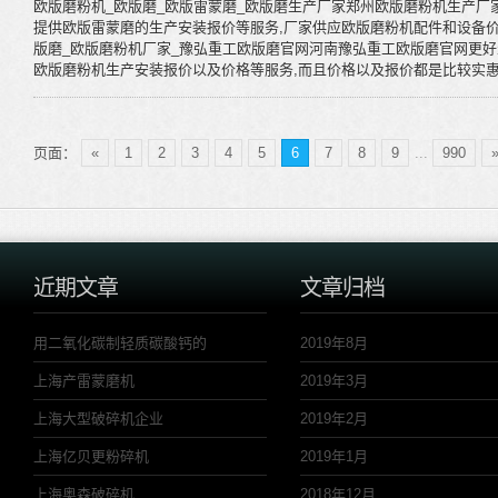
欧版磨粉机_欧版磨_欧版雷蒙磨_欧版磨生产厂家郑州欧版磨粉机生产厂
提供欧版雷蒙磨的生产安装报价等服务,厂家供应欧版磨粉机配件和设备价格。1
版磨_欧版磨粉机厂家_豫弘重工欧版磨官网河南豫弘重工欧版磨官网更好
欧版磨粉机生产安装报价以及价格等服务,而且价格以及报价都是比较实惠的
页面：
«
1
2
3
4
5
6
7
8
9
...
990
近期文章
文章归档
用二氧化碳制轻质碳酸钙的
2019年8月
上海产雷蒙磨机
2019年3月
上海大型破碎机企业
2019年2月
上海亿贝更粉碎机
2019年1月
上海奥森破碎机
2018年12月