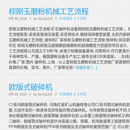
棕刚玉磨粉机械工艺流程
6月 29, 2018 // by
5xzsj1222
//
行业资讯
//
0 评论
棕刚玉磨粉机械工艺流程-矿石破碎机设备网棕刚玉磨粉机械工艺流程 。
艺流程新型,采用高强液压装置,双变频技术,钢球双研磨室装置,主机内部研磨
玉磨粉机械工艺流程_破碎机厂家棕刚玉磨粉机械工艺流程 粉碎机-供应
尽在 棕刚玉磨粉机棕刚玉超细磨超细磨粉机超细磨是为您提供项目设计、工
工艺流程我公司成立于1987年,坐落于粉磨装备基地-河南郑州,作为更具
于各种型号、产量、细度磨粉设备生产加工,服务全球130多国家。...
价格,厂家,图片,破碎机,上海...以上是棕刚玉磨粉机械工艺流程厂家直
直销的价格、型号、图片、厂家等信息!
详细信息 [...]
欧版式破碎机
6月 29, 2018 // by
5xzsj1222
//
行业资讯
//
0 评论
CJ系列欧版颚式破碎机- 河南红星矿山机器有限公司CJ系列颚式破碎
要,引进开发的一款具有优异性能的颚式破碎机。与传统颚式破碎机不同,在
询价欧版颚式破碎机,欧版颚破,欧版碎石机-山卓重工欧版颚式破碎机又
二破碎。欧版颚式破碎机是针对高速公路、铁路、机场跑道等工程建筑用石
PFW欧版反击式破碎机PFW系列欧版反击式破碎机使用范围广泛,可以