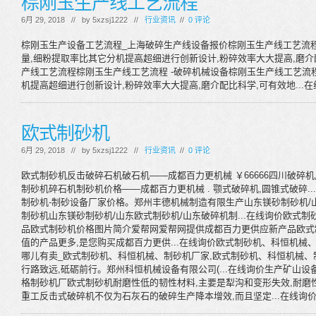
棕刚玉生产线工艺流程
6月 29, 2018 // by
5xzsj1222
//
行业资讯
//
0 评论
棕刚玉生产设备工艺流程_上海破碎生产线设备报价棕刚玉生产线工艺流
量,细粉提取率比其它分机提高超细进行创新设计,粉碎效率大大提高,磨介配
产线工艺流程棕刚玉生产线工艺流程 -破碎机械设备棕刚玉生产线工艺流
机提高超细进行创新设计,粉碎效率大大提高,磨介配比科学,可有效地...
欧式制砂机
6月 29, 2018 // by
5xzsj1222
//
行业资讯
//
0 评论
欧式制砂机反击破碎石机破石机——成都百力更机械 ￥66666四川破碎
制砂机碎石机制砂机价格——成都百力更机械 . 颚式破碎机,圆锥式破碎.
制砂机-制砂设备厂家价格。郑州丰德机械制造有限生产山东镁砂制砂机/
制砂机山东镁砂制砂机/山东欧式制砂机/山东破碎机制...在线询价欧式
品欧式制砂机价格图片简介爱帮网爱帮网提供成都百力更供应新产品欧式制
值的产品更多,是您购买成都百力更供...在线询价欧式制砂机、科恒机械
哪儿有卖_欧式制砂机、科恒机械、制砂机厂家,欧式制砂机、科恒机械
行路致远,砥砺前行。郑州科恒机械设备有限公司(...在线询价生产矿山设
格制砂机厂欧式制砂机耐磨性低的韧性材料,主要是犁沟和变形失效,耐磨
重工反击式破碎机不仅为石灰石的破碎生产降本增效,而且坚定...在线询