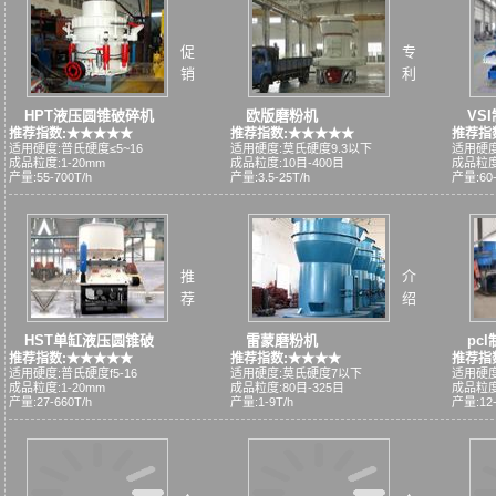
促
专
销
利
HPT液压圆锥破碎机
欧版磨粉机
VS
推荐指数:★★★★★
推荐指数:★★★★★
推荐指
适用硬度:普氏硬度≤5~16
适用硬度:莫氏硬度9.3以下
适用硬度
成品粒度:1-20mm
成品粒度:10目-400目
成品粒度
产量:55-700T/h
产量:3.5-25T/h
产量:60-
推
介
荐
绍
HST单缸液压圆锥破
雷蒙磨粉机
pc
推荐指数:★★★★★
推荐指数:★★★★
推荐指
适用硬度:普氏硬度f5-16
适用硬度:莫氏硬度7以下
适用硬度
成品粒度:1-20mm
成品粒度:80目-325目
成品粒度
产量:27-660T/h
产量:1-9T/h
产量:12-