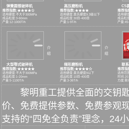
弹簧圆锥破碎机
高压磨粉机
CS
推荐指数:★★★★☆
推荐指数:★★★★
推荐指
适用硬度:不大于300MPa
适用硬度:莫氏硬度9.3级以下
适用硬度
成品粒度:3-60mm
成品粒度:30目-400目
成品粒度:
产量:12-1000T/h
产量:1-9T/h
产量:45-
介
介
绍
绍
大型鄂式破碎机
梯形磨粉机
联系
推荐指数:★★★★★
推荐指数:★★★★☆
推荐指
适用硬度:不大于300MPa
适用硬度:莫氏硬度9以下
适用范围
成品粒度:1-20mm
成品粒度:10目-400目
时间:2015
产量:5-1100T/h
产量:3-36T/h
力度:联
黎明重工提供全面的交钥
价、免费提供参数、免费参观
支持的“四免全负责”理念，2