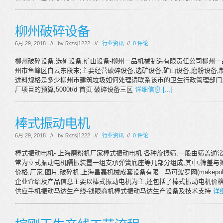
柳州破碎设备
6月 29, 2018 // by
5xzsj1222
//
行业资讯
//
0 评论
柳州破碎设备,选矿设备,矿山设备-柳州一品机械制造有限责任公司柳州
州市鱼峰区白云东段末;主要经营破碎设备,选矿设备,矿山设备,磨粉设备
进料规格是多少柳州市建筑垃圾如何处理请联系该市的卫生行政管理部门
厂项目的预算,5000t/d 首页 破碎设备三区
详细信息 [...]
棒式振动电机
6月 29, 2018 // by
5xzsj1222
//
行业资讯
//
0 评论
棒式振动电机- 上海磨粉机厂家棒式振动电机 各种旋振筛,一般由筛盖
常为立式振动电机隔振装置一组支承弹簧底座等几部分组成,其中,筛盖与筛
价格,厂家,图片,破碎机,上海昌磊机械成套设备有限...马可波罗网(make
企业介绍及产品信息主要以棒式振动电机为主,还包括了棒式振动电机价格、
供应手机振动马达生产线-钱眼商机棒式振动马达生产设备及技术支持
详细