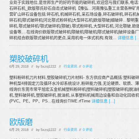
业处于实践地位,是世邦生产的好的节能的破碎机,欢迎您与我们联系,电话:40
石碎石机_欧版鄂氏砂石自击式破碎机【豫弘...河南豫弘重工主营各种矿用碎石机
营矿山碎石设备包括:碎石机,机械碎石机,采石场设备,碎石破碎机,碎石机械
碎石机|鄂式破碎机|河北鄂式粉碎机|大型碎石机|欧版颚破|细破碎...
碎机,鄂式破碎机/颚式破碎机(颚破),鄂式粉碎机,大型碎石机,河北颚破,
设备等,...在线询价欧版颚式破碎机|颚破机|鄂破机|鄂式破碎机|破碎设备
碎机结合欧版颚式破碎机的更点,采用机电一体式机构,有效...
详细信息 [...
槊胶破碎机
6月 29, 2018 // by
5xzsj1222
//
行业资讯
//
0 评论
塑料粉碎机刀片材料,塑胶破碎机刀片材料- 东方供应商产品概括:塑料破
种机型4排固定刀及循环水冷却系统设计,粉碎能力强,无论硬质、软质、薄膜
线询价东莞市常平旭宏五金机械塑料粉碎机|塑料破碎机|塑胶破碎机|脱油机
机,塑料破碎机,塑胶破碎机,脱油机.从事塑料机械周边设备和自动化回收
(PVC、PE、PP、PS...在线询价TIME.rfTime
详细信息 [...]
欧版磨
6月 29, 2018 // by
5xzsj1222
//
行业资讯
//
0 评论