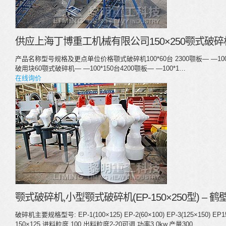
供应上海丁博重工机械有限公司150×250颚式破
产品名称型号规格及更点单位价格颚式破碎机100*60台 2300颚板— —100*
破用块60颚式破碎机— —100*150台4200颚板— —100*1…
在线询价
颚式破碎机,小型颚式破碎机(EP-150×250型) –
破碎机主要规格型号: EP-1(100×125) EP-2(60×100) EP-3(125×150) 
150×125,进料粒度 100,出料粒度2-20可调,功率3.0kw,产量300…