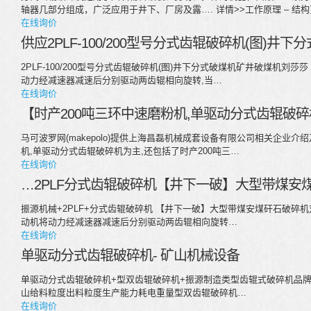
轴器几部分组成，广泛应用于井下、厂房及露…. 详情>>工作原理 – 结构
在线询价
供应2PLF-100/200型号分式齿辊破碎机(图)井
2PLF-100/200型号分式齿辊破碎机(图)井下分式破煤机矿井破煤机刘莎莎 
动力经减速器减速后分别驱动两齿辊相向旋转,当…
在线询价
【时产200吨三环中速磨粉机,单驱动分式齿辊破碎
马可波罗网(makepolo)提供上海昌磊机械成套设备有限公司相关企业介
机,单驱动分式齿辊破碎机为主,还包括了时产200吨三…
在线询价
…2PLF分式齿辊破碎机【井下一破】大型带煤安煤
振源机械+2PLF+分式齿辊破碎机 【井下一破】大型带煤安煤矸石破碎机刘莎莎
动机将动力经减速器减速后分别驱动两齿辊相向旋转…
在线询价
单驱动分式齿辊破碎机- 矿山机械设备
单驱动分式齿辊破碎机+型双齿辊破碎机+振源制造类型齿辊式破碎机品
山给料粒度出料粒度生产能力耗电重量型双齿辊破碎机…
在线询价