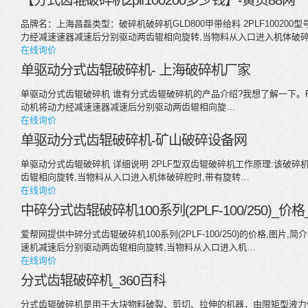
【分式齿辊破碎机2plf100200多少钱】-黄页88网
品牌名：上海昌磊类型：破碎机破碎机GLD800甲带给料 2PLF10020
力经减速速器减速后分别驱动两齿辊相向旋转,当物料从入口进入机体破
在线询价
单驱动分式齿辊破碎机- 上海破碎机厂家
单驱动分式齿辊破碎机 谁有分式齿辊破碎机的产品介绍?我想了解一下。
动机将动力经减速速器减速后分别驱动两齿辊相向旋…
在线询价
单驱动分式齿辊破碎机-矿山破碎设备网
单驱动分式齿辊破碎机 详细说明 2PLF型双齿辊破碎机工作原理:该破
齿辊相向旋转,当物料从入口进入机体破碎腔时,带有旋转…
在线询价
中碎分式齿辊破碎机100系列(2PLF-100/250)_价
爱帮网提供中碎分式齿辊破碎机100系列(2PLF-100/250)的价格,图
速机减速后分别驱动两齿辊相向旋转,当物料从入口进入机…
在线询价
分式齿辊破碎机_360百科
分式齿辊破碎机是用于大块物料破裂、剪切、拉伸的机器，由限矩型液力