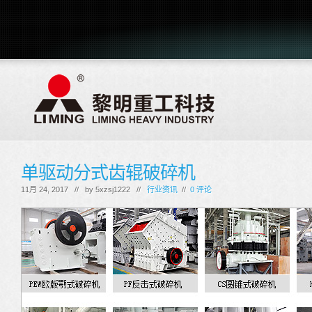
单驱动分式齿辊破碎机
11月 24, 2017 // by
5xzsj1222
//
行业资讯
//
0 评论