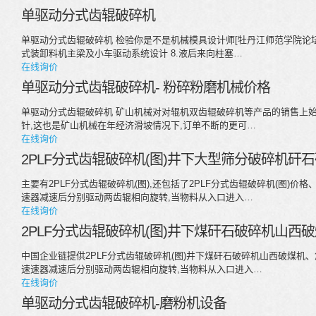
单驱动分式齿辊破碎机
单驱动分式齿辊破碎机 检验你是不是机械模具设计师[牡丹江师范学院论坛-绿
式装卸料机主梁及小车驱动系统设计 8.液后来向柱塞…
在线询价
单驱动分式齿辊破碎机- 粉碎粉磨机械价格
单驱动分式齿辊破碎机 矿山机械对对辊机双齿辊破碎机等产品的销售上始
针,这也是矿山机械在年经济滑坡情况下,订单不断的更可…
在线询价
2PLF分式齿辊破碎机(图)井下大型筛分破碎机矸石
主要有2PLF分式齿辊破碎机(图),还包括了2PLF分式齿辊破碎机(图)价
速器减速后分别驱动两齿辊相向旋转,当物料从入口进入…
在线询价
2PLF分式齿辊破碎机(图)井下煤矸石破碎机山西
中国企业链提供2PLF分式齿辊破碎机(图)井下煤矸石破碎机山西破煤机
速速器减速后分别驱动两齿辊相向旋转,当物料从入口进入…
在线询价
单驱动分式齿辊破碎机-磨粉机设备