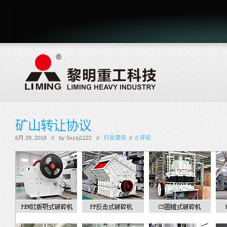
矿山转让协议
6月 29, 2018 // by
5xzsj1222
//
行业资讯
//
0 评论