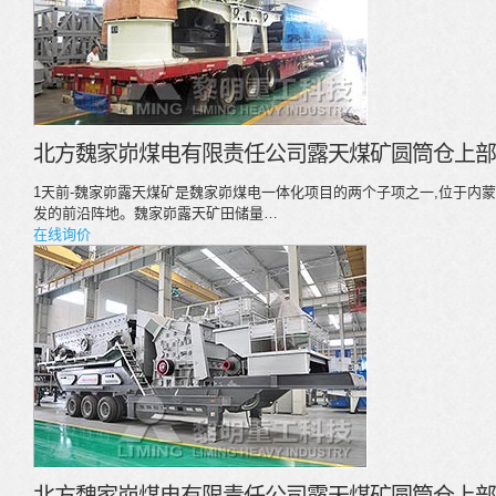
北方魏家峁煤电有限责任公司露天煤矿圆筒仓上部
1天前-魏家峁露天煤矿是魏家峁煤电一体化项目的两个子项之一,位于内
发的前沿阵地。魏家峁露天矿田储量…
在线询价