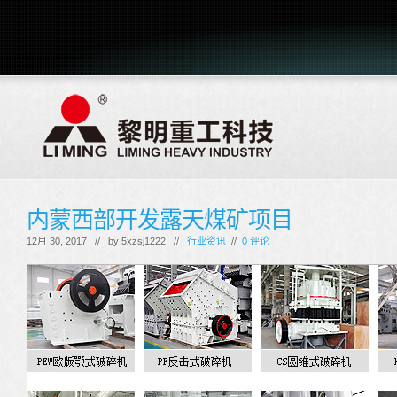
内蒙西部开发露天煤矿项目
12月 30, 2017 // by
5xzsj1222
//
行业资讯
//
0 评论