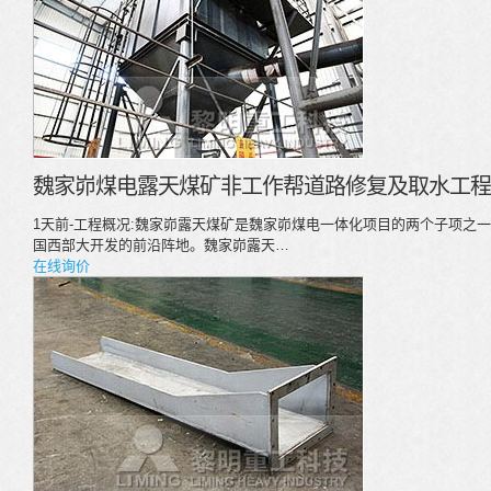
魏家峁煤电露天煤矿非工作帮道路修复及取水工程
1天前-工程概况:魏家峁露天煤矿是魏家峁煤电一体化项目的两个子项之一
国西部大开发的前沿阵地。魏家峁露天…
在线询价