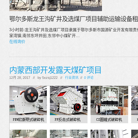
鄂尔多斯龙王沟矿井及选煤厂项目辅助运输设备租
3小时前-龙王沟矿井及选煤厂项目隶属于鄂尔多斯市国源矿业开发有限责
家湾镇;南邻东坪井田;东邻中小煤矿开…
在线询价
内蒙西部开发露天煤矿项目
12月 28, 2017 // by
5xzsj1222
//
行业资讯
//
0 评论