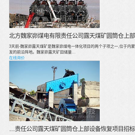
北方魏家峁煤电有限责任公司露天煤矿圆筒仓上部
3天前-魏家峁露天煤矿是魏家峁煤电一体化项目的两个子项之一,位于内
发的前沿阵地。魏家峁露天矿田储量…
在线询价
…责任公司露天煤矿圆筒仓上部设备恢复项目招标