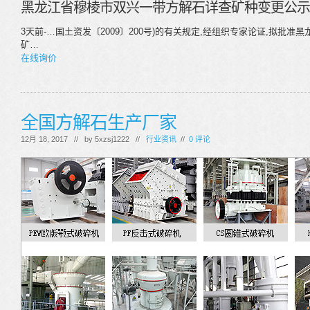
黑龙江省穆棱市双兴一带方解石详查矿种变更公示
3天前-…国土资发〔2009〕200号)的有关规定,经组织专家论证,拟批
矿…
在线询价
全国方解石生产厂家
12月 18, 2017 // by
5xzsj1222
//
行业资讯
//
0 评论