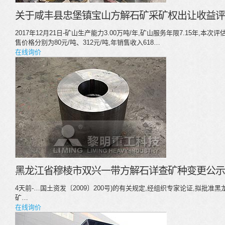
关于咸丰县忠堡镇宝山方解石矿采矿权出让收益评估
2017年12月21日-矿山生产能力3.00万吨/年,矿山服务年限7.15年,本
售价格分别为80元/吨、312元/吨,年销售收入618…
在线询价
黑龙江省穆棱市双兴一带方解石详查矿种变更公示
4天前-…国土资发〔2009〕200号)的有关规定,经组织专家论证,拟批
矿…
在线询价