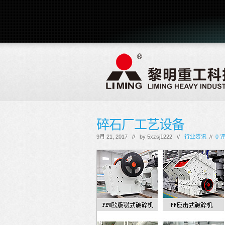
碎石厂工艺设备
9月 21, 2017 // by
5xzsj1222
//
行业资讯
//
0 