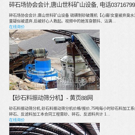
碎石场协会会计,唐山世科矿山设备, 电话037167999
碎石场协会会计,唐山世科矿山设备 硫磺制砂破蔑机【心痛!女童被弃臭水沟
童疑似被遗弃,后被好心人救起。视频中的她浑身颤抖、沾满…
在线询价
【砂石料振动筛分机】- 黄页88网
砂石料振动筛分机,砂石料振动筛分机价格/报价,75吨每小时砂石料加工系统
碎石、反滤料加工本合同工程需砂、碎石、反滤料共计 1…
在线询价