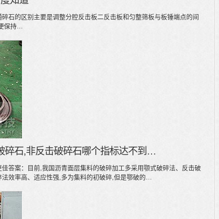
百度知道
通碎石的区别主要是调整分腔反击板二反击板和匀整筛板与板锤端点的间
便保持…
破碎石,非反击破碎石哪个指标达不到…
 – 1 更佳答案：目前,我国沥青面层集料的破碎加工多采用颚式破碎法、反击破
法效率高、适应性强,多为集料的初破碎,但是鄂破的…