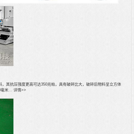
物料，其抗压强度更高可达350兆帕，具有破碎比大，破碎后物料呈立方体
毫米… 详情>>