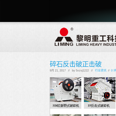
碎石反击破正击破
9月 21, 2017 // by
5xzsj1222
//
行业资讯
//
0 