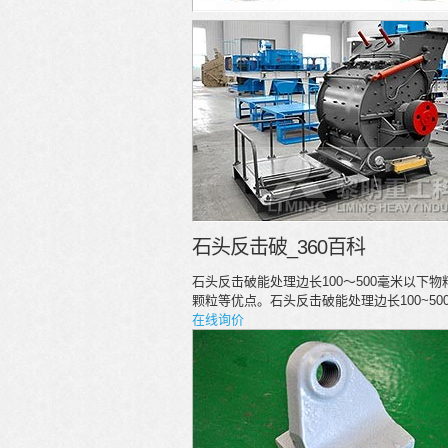
石头反击破_360百科
石头反击破能处理边长100～500毫米以下
颗粒等优点。石头反击破能处理边长100~500
在线询价